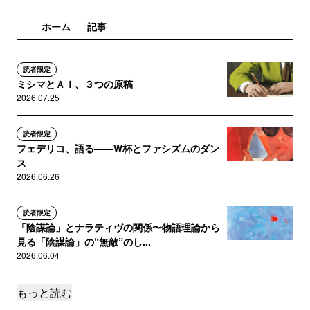
ホーム
記事
読者限定
ミシマとＡＩ、３つの原稿
2026.07.25
読者限定
フェデリコ、語る——W杯とファシズムのダン
ス
2026.06.26
読者限定
「陰謀論」とナラティヴの関係〜物語理論から
見る「陰謀論」の“無敵”のし...
2026.06.04
もっと読む
読者限定
媚態とコケットリー